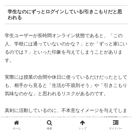
学生なのにずっとログインしている/引きこもりだと思
われる
学生ユーザーが長時間オンライン状態であると、「この
人、学校には通っていないのかな？」とか「ずっと家にい
るのでは？」といった印象を与えてしまうことがありま
す。
実際には授業の合間や休日に使っているだけだったとして
も、相手から見ると「生活が不規則そう」や「引きこもり
気味なのかな」と思われるリスクがあるのです。
真剣に活動しているのに、不本意なイメージを与えてしま
うのはもったいないことですので、ログインの時間帯や頻
度に意識を向けてみると、よりポジティブな印象を持って
ホーム
検索
トップ
サイドバー