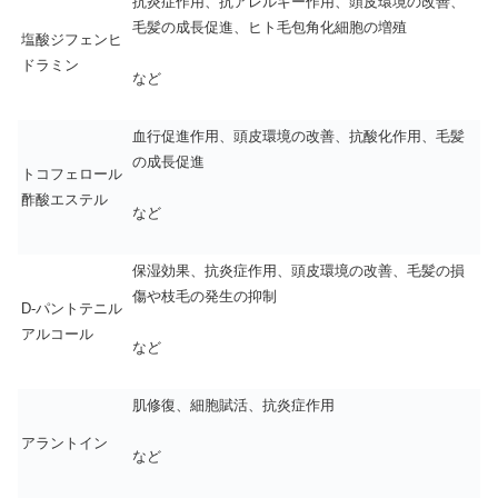
抗炎症作用、抗アレルギー作用、頭皮環境の改善、
毛髪の成長促進、ヒト毛包角化細胞の増殖
塩酸ジフェンヒ
ドラミン
など
血行促進作用、頭皮環境の改善、抗酸化作用、毛髪
の成長促進
トコフェロール
酢酸エステル
など
保湿効果、抗炎症作用、頭皮環境の改善、毛髪の損
傷や枝毛の発生の抑制
D-パントテニル
アルコール
など
肌修復、細胞賦活、抗炎症作用
アラントイン
など