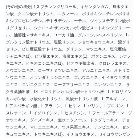
[その他の成分] 1,3-ブチレングリコール、キサンタンガム、無水クエ
ン酸、クエン酸ナトリウム、エタノール、ポリオキシエチレンポリオ
キシプロピレンデシルテトラデシルエーテル、ジイソステアリン酸ポ
リグリセリル、シクロヘキサンジカルボン酸ビスエトキシジグリコー
ル、油溶性マサキエキス、ユーカリ油、グルコシルヘスペリジン、L-
グルタミン酸ナトリウム、塩酸リジン、ショウキョウエキス、濃グリ
セリン、ピロ亜硫酸ナトリウム、グリシン、マツエキス、塩化亜鉛、
チャエキス(1)、ビワ葉エキス、海藻エキス(1)、ボタンエキス、シナノ
キエキス、ヒキオコシエキス(1)、ヒオウギ抽出液、クロレラエキス、
オウゴンエキス、ローマカミツレエキス、アルニカエキス、オドリコ
ソウエキス、オランダカラシエキス、ゴボウエキス、セイヨウキズタ
エキス、ニンニクエキス、ローズマリーエキス、ニンジンエキス、サ
クラ葉抽出液、DL-ピロリドンカルボン酸ナトリウム液、L-ピロリドン
カルボン酸、水酸化ナトリウム、乳酸ナトリウム液、L-アルギニン、
L-アスパラギン酸、L-アラニン、L-セリン、L-バリン、L-プロリン、L-
スレオニン、L-イソロイシン、L-ヒスチジン、L-フェニルアラニン、ジ
オウエキス、ダイズエキス、無水エタノール、ドクダミエキス、チョ
ウジエキス、マロニエエキス、ウメ果実エキス、チンピエキス、セン
キュウエキス、トウキエキス(1)、イチョウエキス、セイヨウサンザシ